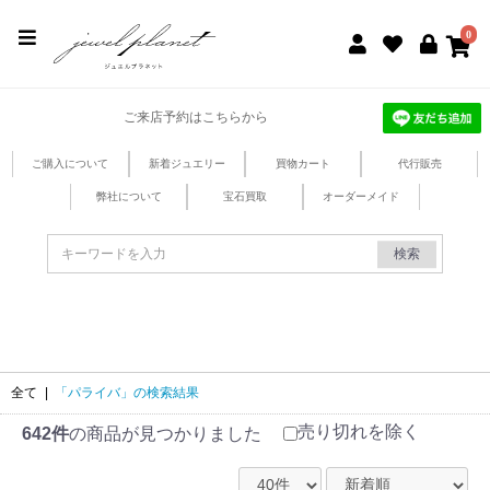
jewel planet 公式サイト
0
ご来店予約はこちらから
ご購入について
新着ジュエリー
買物カート
代行販売
弊社について
宝石買取
オーダーメイド
検索
全て
|
「パライバ」の検索結果
売り切れを除く
642件
の商品が見つかりました