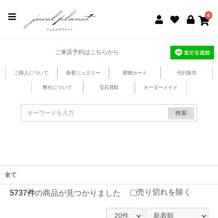
jewel planet 公式サイト
0
ご来店予約はこちらから
ご購入について
新着ジュエリー
買物カート
代行販売
弊社について
宝石買取
オーダーメイド
検索
全て
売り切れを除く
5737件
の商品が見つかりました