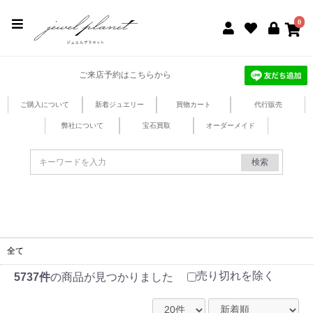
jewel planet 公式サイト
0
ご来店予約はこちらから
ご購入について
新着ジュエリー
買物カート
代行販売
弊社について
宝石買取
オーダーメイド
検索
全て
売り切れを除く
5737件
の商品が見つかりました