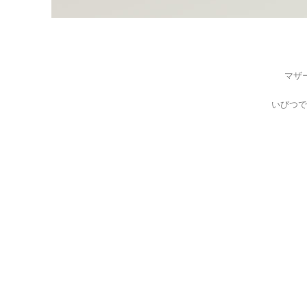
マザ
いびつで