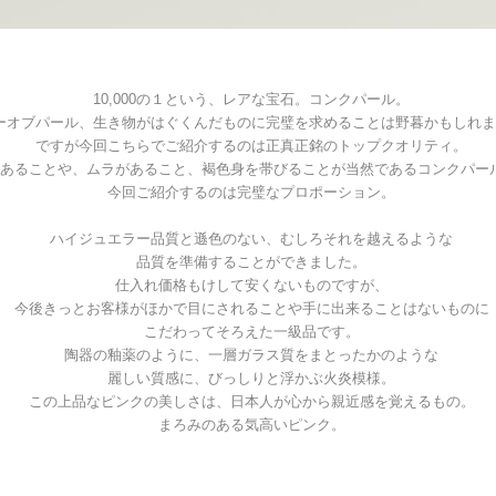
10,000の１という、レアな宝石。コンクパール。
ーオブパール、生き物がはぐくんだものに完璧を求めることは野暮かもしれま
ですが今回こちらでご紹介するのは正真正銘のトップクオリティ。
あることや、ムラがあること、褐色身を帯びることが当然であるコンクパー
今回ご紹介するのは完璧なプロポーション。
ハイジュエラー品質と遜色のない、むしろそれを越えるような
品質を準備することができました。
仕入れ価格もけして安くないものですが、
今後きっとお客様がほかで目にされることや手に出来ることはないものに
こだわってそろえた一級品です。
陶器の釉薬のように、一層ガラス質をまとったかのような
麗しい質感に、びっしりと浮かぶ火炎模様。
この上品なピンクの美しさは、日本人が心から親近感を覚えるもの。
まろみのある気高いピンク。