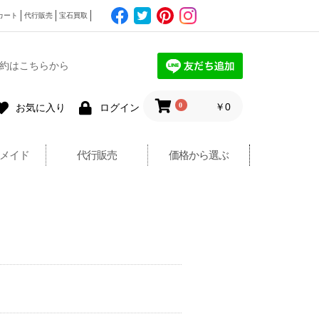
カート
代行販売
宝石買取
約はこちらから
0
￥0
お気に入り
ログイン
メイド
代行販売
価格から選ぶ