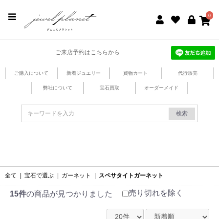
jewel planet 公式サイト
0
ご来店予約はこちらから
ご購入について
新着ジュエリー
買物カート
代行販売
弊社について
宝石買取
オーダーメイド
検索
全て
|
宝石で選ぶ
|
ガーネット
|
スペサタイトガーネット
売り切れを除く
15件
の商品が見つかりました