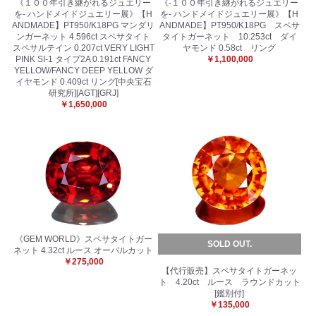
《１００年引き継がれるジュエリー
《-１００年引き継がれるジュエリー
を- ハンドメイドジュエリー展》【H
を- ハンドメイドジュエリー展》【H
ANDMADE】PT950/K18PG マンダリ
ANDMADE】PT950/K18PG スペサ
ンガーネット 4.596ct スペサタイト
タイトガーネット 10.253ct ダイ
スペサルテイン 0.207ct VERY LIGHT
ヤモンド 0.58ct リング
PINK SI-1 タイプ2A 0.191ct FANCY
￥1,100,000
YELLOW/FANCY DEEP YELLOW ダ
イヤモンド 0.409ct リング[中央宝石
研究所][AGT][GRJ]
￥1,650,000
《GEM WORLD》スペサタイトガー
SOLD OUT.
ネット 4.32ct ルース オーバルカット
￥275,000
【代行販売】スペサタイトガーネッ
ト 4.20ct ルース ラウンドカット
[鑑別付]
￥135,000