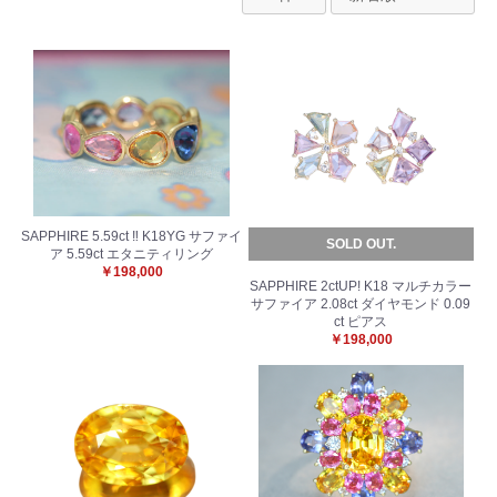
SAPPHIRE 5.59ct ‼︎ K18YG サファイ
SOLD OUT.
ア 5.59ct エタニティリング
￥198,000
SAPPHIRE 2ctUP! K18 マルチカラー
サファイア 2.08ct ダイヤモンド 0.09
ct ピアス
￥198,000