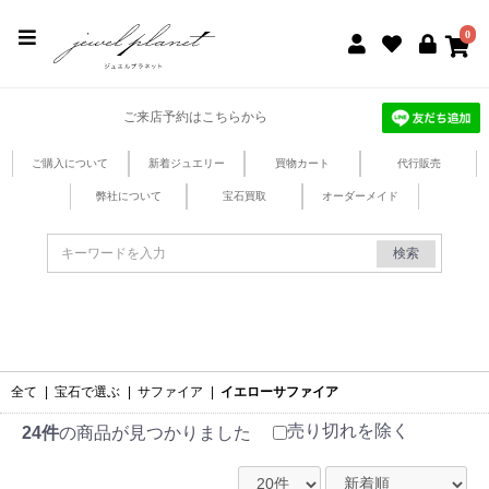
jewel planet 公式サイト
0
ご来店予約はこちらから
ご購入について
新着ジュエリー
買物カート
代行販売
弊社について
宝石買取
オーダーメイド
検索
全て
|
宝石で選ぶ
|
サファイア
|
イエローサファイア
売り切れを除く
24件
の商品が見つかりました