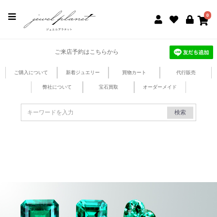
jewel planet 公式サイト
0
ご来店予約はこちらから
ご購入について
新着ジュエリー
買物カート
代行販売
弊社について
宝石買取
オーダーメイド
検索