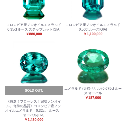
お買い物を続ける
カートへ進む
コロンビア産ノンオイルエメラルド
コロンビア産ノンオイルエメラルド
0.35ct ルース ステップカット[GIA]
0.50ct ルース[GIA]
￥880,000
￥1,100,000
エメラルド (天然ベリル) 0.675ct ルー
SOLD OUT.
ス オーバル
￥187,000
《特選！フローレス！完璧ノンオイ
ル。奇跡の品質》コロンビア産ノン
オイルエメラルド 0.32ct ルース
オーバル[GIA]
￥1,430,000