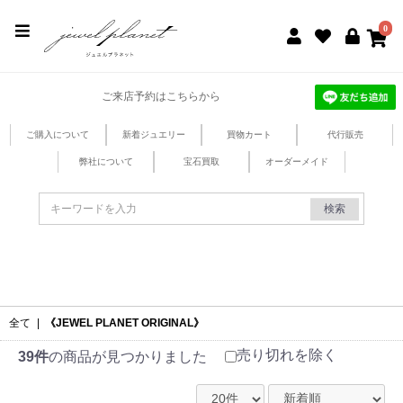
jewel planet 公式サイト
0
ご来店予約はこちらから
ご購入について
新着ジュエリー
買物カート
代行販売
弊社について
宝石買取
オーダーメイド
検索
全て
|
《JEWEL PLANET ORIGINAL》
売り切れを除く
39件
の商品が見つかりました