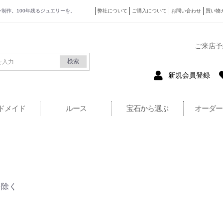
ザイン制作。100年残るジュエリーを。
弊社について
ご購入について
お問い合わせ
買い物
式サイト
ご来店予
検索
新規会員登録
ドメイド
ルース
宝石から選ぶ
オーダー
を除く