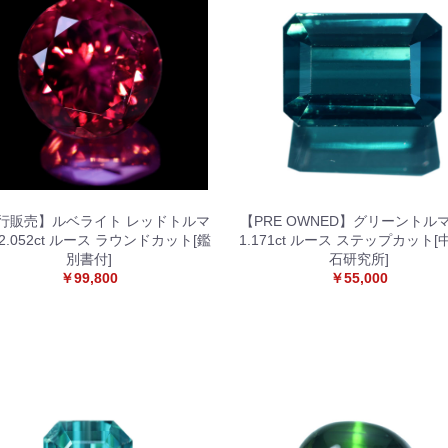
行販売】ルベライト レッドトルマ
【PRE OWNED】グリーントル
2.052ct ルース ラウンドカット[鑑
1.171ct ルース ステップカット
別書付]
石研究所]
￥99,800
￥55,000