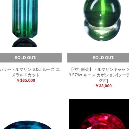
SOLD OUT.
SOLD OUT.
カラートルマリン 6.0ct ルース エ
【代行販売】トルマリンキャッ
メラルドカット
3.579ct ルース カボション[ソ
￥165,000
グ付]
￥33,000
お買い物を続ける
カートへ進む