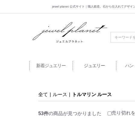
jewel planet 公式サイト｜職人鍛造。石から仕入れてデ
jewel planet 公
新着ジュエリー
ジュエリー
ハン
全て
|
ルース
|
トルマリン ルース
売り切れ
53件
の商品が見つかりました