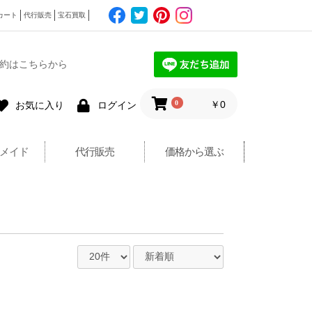
カート
代行販売
宝石買取
約はこちらから
0
￥0
お気に入り
ログイン
メイド
代行販売
価格から選ぶ