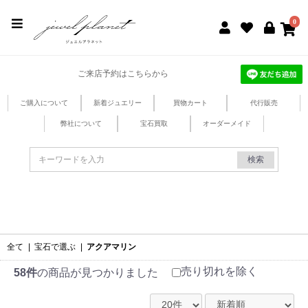
jewel planet 公式サイト
0
ご来店予約はこちらから
ご購入について
新着ジュエリー
買物カート
代行販売
弊社について
宝石買取
オーダーメイド
検索
全て
|
宝石で選ぶ
|
アクアマリン
売り切れを除く
58件
の商品が見つかりました