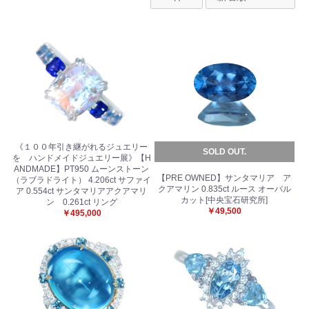
《１００年引き継がれるジュエリー
SOLD OUT.
を ハンドメイドジュエリー展》【H
ANDMADE】PT950 ムーンストーン
【PRE OWNED】サンタマリア ア
（ラブラドライト） 4.206ct サファイ
クアマリン 0.835ct ルース オーバル
ア 0.554ct サンタマリアアクアマリ
カット[中央宝石研究所]
ン 0.261ct リング
￥49,500
￥495,000