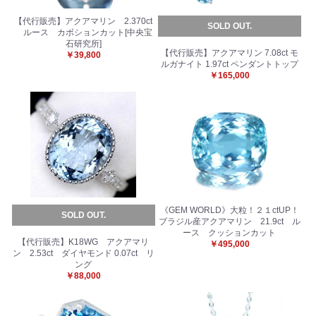
【代行販売】アクアマリン 2.370ct
SOLD OUT.
ルース カボションカット[中央宝
石研究所]
【代行販売】アクアマリン 7.08ct モ
￥39,800
ルガナイト 1.97ct ペンダントトップ
￥165,000
《GEM WORLD》大粒！２１ctUP！
SOLD OUT.
ブラジル産アクアマリン 21.9ct ル
ース クッションカット
【代行販売】K18WG アクアマリ
￥495,000
ン 2.53ct ダイヤモンド 0.07ct リ
ング
￥88,000
お買い物を続ける
カートへ進む