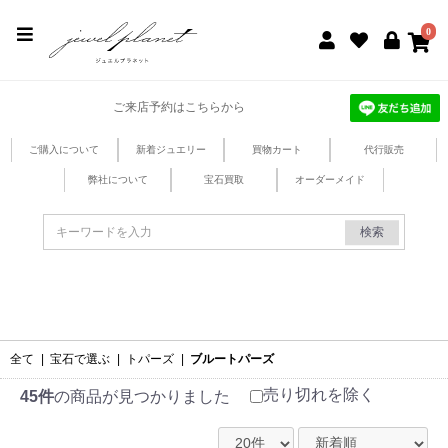
jewel planet 公式サイト
0
ご来店予約はこちらから
ご購入について
新着ジュエリー
買物カート
代行販売
弊社について
宝石買取
オーダーメイド
検索
全て
|
宝石で選ぶ
|
トパーズ
|
ブルートパーズ
売り切れを除く
45件
の商品が見つかりました