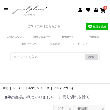
jewel planet 公式サイト
0
ご来店予約はこちらから
ご購入について
新着ジュエリー
買物カート
代行販売
弊社について
宝石買取
オーダーメイド
検索
全て
|
ルース
|
トルマリン ルース
|
インディゴライト
売り切れを除く
9件
の商品が見つかりました