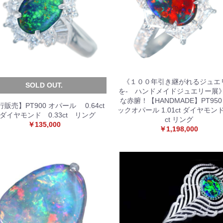
《１００年引き継がれるジュエ
SOLD OUT.
を- ハンドメイドジュエリー展
な赤腑！【HANDMADE】PT950
販売】PT900 オパール 0.64ct
ックオパール 1.01ct ダイヤモンド 
イヤモンド 0.33ct リング
ct リング
￥135,000
￥1,198,000
お買い物を続ける
カートへ進む