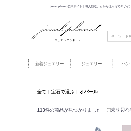
jewel planet 公式サイト｜職人鍛造。石から仕入れてデ
jewel planet 公
新着ジュエリー
ジュエリー
ハン
全て
|
宝石で選ぶ
|
オパール
売り切れ
113件
の商品が見つかりました