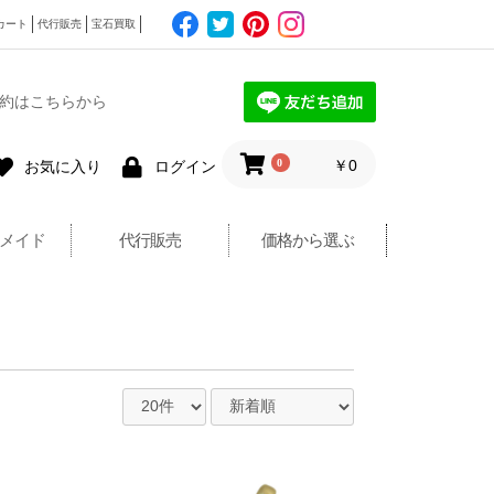
カート
代行販売
宝石買取
約はこちらから
0
￥0
お気に入り
ログイン
メイド
代行販売
価格から選ぶ