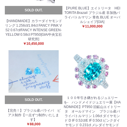
【PURE BLUE】エイトリータ HEI
SOLD OUT.
TORITA Brazail ブラジル産 非加熱パ
ライバトルマリン 青色 BLUE オーバ
【HANDMADE】カラーダイヤモンド
ルシェイプ[GIA]
リング 1.256ct/1.84ct FANCY PINK V
￥11,000,000
S2 0.67ct/FANCY INTENSE GREEN-
YELLOW 0.58ct PT950[GIA/中央宝石
研究所]
￥10,450,000
１００年引き継がれるジュエリー
SOLD OUT.
を- ハンドメイドジュエリー展【HA
NDMADE】PT950 旧鉱山エイトリー
【完売！】ブラジル産パライバ ピ
タ オールドマイン ブラジル産パ
アス制作【一点ずつ制作いたしま
ライバトルマリン 1.06ct ダイヤモン
す】
ド D IF 0.52ct/E IF 0.50ct ピンクダイ
￥88,000
ヤモンド 0.231ct メレダイヤモンド