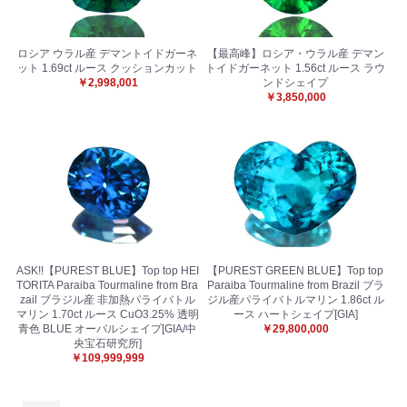
ロシア ウラル産 デマントイドガーネ
【最高峰】ロシア・ウラル産 デマン
ット 1.69ct ルース クッションカット
トイドガーネット 1.56ct ルース ラウ
￥2,998,001
ンドシェイプ
￥3,850,000
ASK!!【PUREST BLUE】Top top HEI
【PUREST GREEN BLUE】Top top
TORITA Paraiba Tourmaline from Bra
Paraiba Tourmaline from Brazil ブラ
zail ブラジル産 非加熱パライバトル
ジル産パライバトルマリン 1.86ct ル
マリン 1.70ct ルース CuO3.25% 透明
ース ハートシェイプ[GIA]
青色 BLUE オーバルシェイプ[GIA/中
￥29,800,000
央宝石研究所]
￥109,999,999