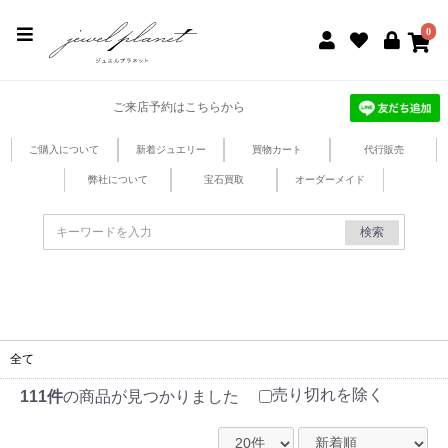
jewel planet 公式サイト
0
ご来店予約はこちらから
ご購入について
新着ジュエリー
買物カート
代行販売
弊社について
宝石買取
オーダーメイド
検索
全て
売り切れを除く
111件
の商品が見つかりました