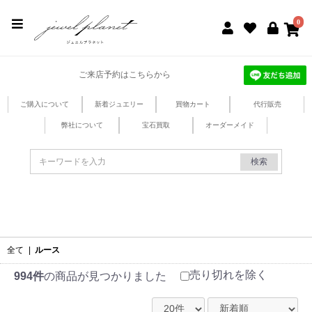
jewel planet 公式サイト
0
ご来店予約はこちらから
ご購入について
新着ジュエリー
買物カート
代行販売
弊社について
宝石買取
オーダーメイド
検索
全て
|
ルース
売り切れを除く
994件
の商品が見つかりました