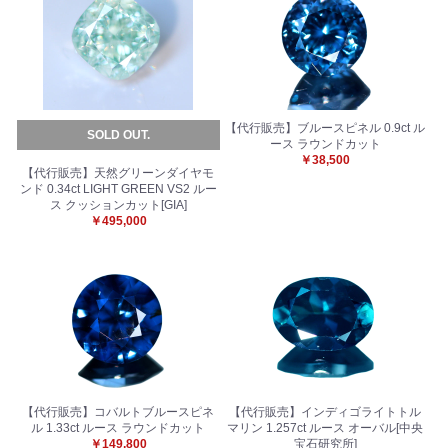
【代行販売】ブルースピネル 0.9ct ル
SOLD OUT.
ース ラウンドカット
￥38,500
お買い物を続ける
カートへ進む
【代行販売】天然グリーンダイヤモ
ンド 0.34ct LIGHT GREEN VS2 ルー
ス クッションカット[GIA]
￥495,000
【代行販売】コバルトブルースピネ
【代行販売】インディゴライトトル
ル 1.33ct ルース ラウンドカット
マリン 1.257ct ルース オーバル[中央
￥149,800
宝石研究所]