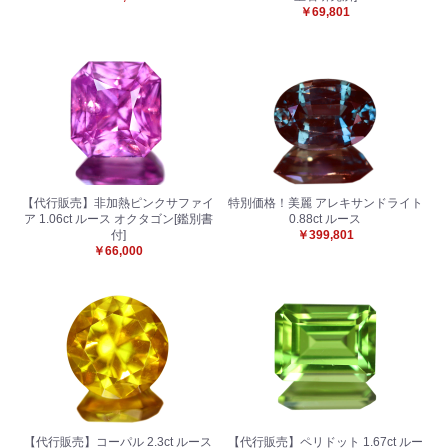
￥69,801
【代行販売】非加熱ピンクサファイ
特別価格！美麗 アレキサンドライト
ア 1.06ct ルース オクタゴン[鑑別書
0.88ct ルース
付]
￥399,801
￥66,000
【代行販売】コーパル 2.3ct ルース
【代行販売】ペリドット 1.67ct ルー