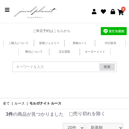
jewel planet 公式サイト
0
ご来店予約はこちらから
ご購入について
新着ジュエリー
買物カート
代行販売
弊社について
宝石買取
オーダーメイド
検索
全て
|
ルース
|
モルガナイト ルース
売り切れを除く
3件
の商品が見つかりました