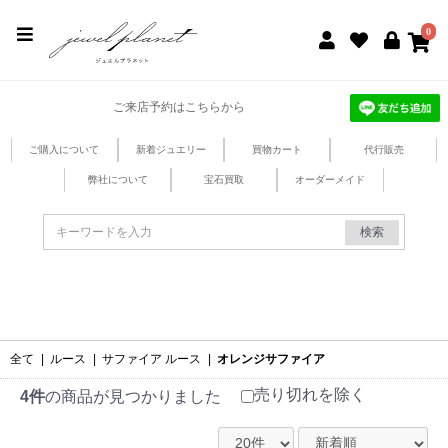
jewel planet 公式サイト
0
ご来店予約はこちらから
ご購入について
新着ジュエリー
買物カート
代行販売
弊社について
宝石買取
オーダーメイド
検索
全て
|
ルース
|
サファイア ルース
|
オレンジサファイア
売り切れを除く
4件
の商品が見つかりました