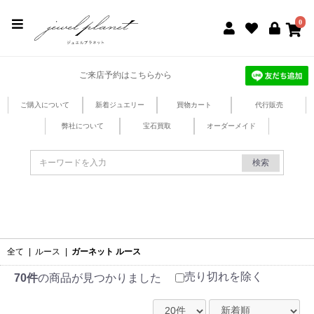
jewel planet 公式サイト
0
ご来店予約はこちらから
ご購入について
新着ジュエリー
買物カート
代行販売
弊社について
宝石買取
オーダーメイド
検索
全て
|
ルース
|
ガーネット ルース
売り切れを除く
70件
の商品が見つかりました