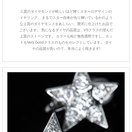
上質のダイヤモンドが眩しいほど輝くスターのデザインの
イヤリング。 まるでスター自体が光り輝いているかのよう
な上質のダイヤモンドをあしらい、 贅沢に仕上げたお品で
ございます。 気になるダイヤの品質は、VSクラスの澄んだ
上質のストーンです。 カラーも殆ど無色透明ですし、カッ
トもVery Goodクラスのものをセレクトしています。 ダイ
ヤの品質が良いので、本当によく煌きます!