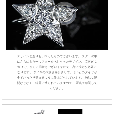
デザインと造りも、拘ったものでございます。 スターの中
ご注文手続き
にさらにもう一つスターをあしらったデザイン。 立体的な
造りで、さらに堀留もございますので、高い技術が必要に
カートを見る
なります。 ダイヤの大きさを計算して、 計6石のダイヤが
全てぴったり収まるように仕上げられています。 無駄な隙
お買い物を続ける
間などなく、綺麗に造られていますので、 写真で確認して
ください。