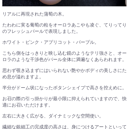
リアルに再現された蒲萄の木。
たわわに実る葡萄の粒をオーロラあこやも凌ぐ、てりってり
のフレッシュパールで表現しました。
ホワイト・ピンク・アプリコット・パープル。
こちら側をはっきりと映し込む鏡のようなテリ強さと、オー
ロラのような干渉色がパール全体に満遍なくあらわれます。
思わず覗き込まずにはいられない艶やかボディの美しさにた
め息が溢れますよ。
半分がドーム状になったボタンシェイプで高さを控えめに。
お召の際の引っ掛かりが最小限に抑えられていますので、快
適にお召いただけます。
左右に大きく広がる、ダイナミックな空間使い。
繊細な銀細工の完成度の高さは、身につけるアートといって