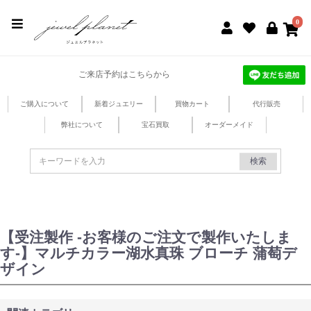
jewel planet 公式サイト
0
ご来店予約はこちらから
ご購入について
新着ジュエリー
買物カート
代行販売
弊社について
宝石買取
オーダーメイド
検索
【受注製作 -お客様のご注文で製作いたしま
す-】マルチカラー湖水真珠 ブローチ 蒲萄デ
ザイン