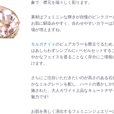
象で、襟元を瑞々しく彩ります。
素材はフェミニンな輝きが自慢のピンクゴー
お肌に馴染みやすく、合わせやすいカラーは
場が増えますね。
モルガナイト
のピュアカラーを際立てるため
はあしらわずシンプルに♪ ベゼルセットする
やかなフェイスを遮ることなく存分にご堪能
けます。
さらにご注目いただきたいのが高さのある石
かなミルグレーンを配し、ハートの透かしが
施された、大人カワイイ上品なキュートデザ
魅力です!
お肌を美しく演出するフェミニンジュエリー