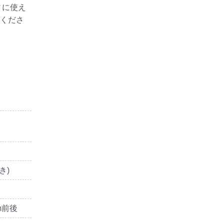
ィに使え
てくださ
き)
m前後