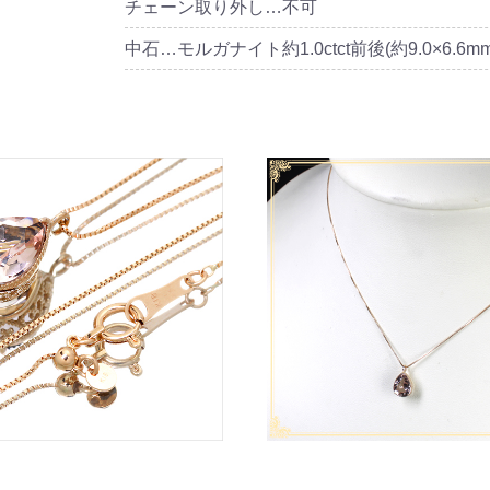
チェーン取り外し…不可
ご注文手続き
カートを見る
お買い物を続ける
中石…モルガナイト約1.0ctct前後(約9.0×6.6m