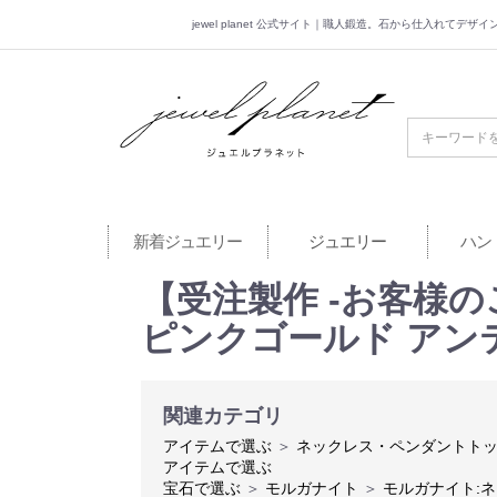
jewel planet 公式サイト｜職人鍛造。石から仕入れてデ
jewel planet 公
新着ジュエリー
ジュエリー
ハン
【受注製作 -お客様
ピンクゴールド アン
関連カテゴリ
アイテムで選ぶ
＞
ネックレス・ペンダントト
アイテムで選ぶ
宝石で選ぶ
＞
モルガナイト
＞
モルガナイト: