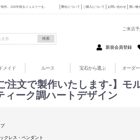
ザイン制作。100年残るジュエリーを。
弊社について
ご購入について
お問い合わせ
買い物
式サイト
ご来店予
検索
新規会員登録
ドメイド
ルース
宝石から選ぶ
オーダー
のご注文で製作いたします-】モ
ティーク調ハートデザイン
ップ
ネックレス・ペンダント