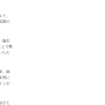
ルド。
活躍の
、脇石
ことで艶
いただ
座。細
全周に
インが
はひと