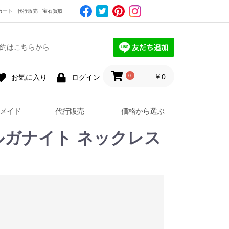
カート
代行販売
宝石買取
約はこちらから
0
￥0
お気に入り
ログイン
メイド
代行販売
価格から選ぶ
ルガナイト ネックレス