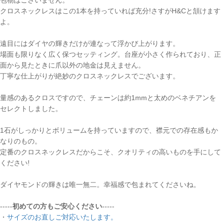
クロスネックレスはこの1本を持っていれば充分!さすがH&Cと頷けます
よ。
遠目にはダイヤの輝きだけが連なって浮かび上がります。
場面も限りなく広く保つセッティング。台座が小さく作られており、正
面から見たときに爪以外の地金は見えません。
丁寧な仕上がりが絶妙のクロスネックレスでございます。
量感のあるクロスですので、チェーンは約1mmと太めのベネチアンを
セレクトしました。
1石がしっかりとボリュームを持っていますので、襟元での存在感もか
なりのもの。
定番のクロスネックレスだからこそ、クオリティの高いものを手にして
ください!
ダイヤモンドの輝きは唯一無二。幸福感で包まれてくださいね。
-----
初めての方もご安心ください
-----
・
サイズのお直しご対応いたします。