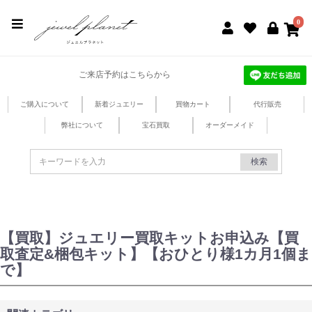
jewel planet 公式サイト
0
ご来店予約はこちらから
ご購入について
新着ジュエリー
買物カート
代行販売
弊社について
宝石買取
オーダーメイド
検索
【買取】ジュエリー買取キットお申込み【買
取査定&梱包キット】【おひとり様1カ月1個ま
で】