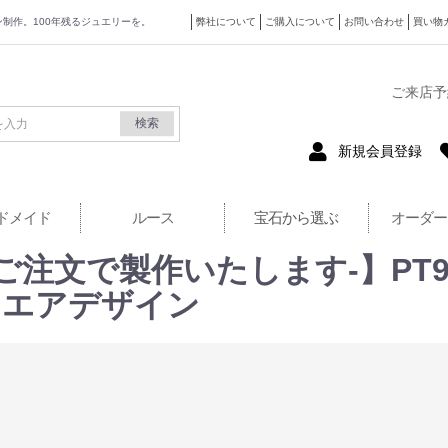
ザイン制作。100年残るジュエリーを。
弊社について
ご購入について
お問い合わせ
買い物
式サイト
ご来店予
検索
新規会員登録
ドメイド
ルース
宝石から選ぶ
オーダー
ご注文で製作いたします-】PT9
スクエアデザイン