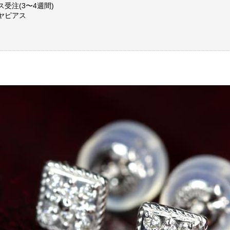
ス受注(3〜4週間)
ヤピアス