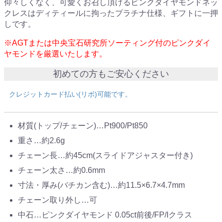
仰々しくなく、可愛くお召し頂けるピンクダイヤモンドネッ
クレスはディティールに拘ったプラチナ仕様、ギフトに一押
しです。
※AGTまたは中央宝石研究所ソーティング付のピンクダイ
ヤモンドを厳選いたします。
初めての方もご安心ください
クレジットカード払い(リボ)可能です。
材質(トップ/チェーン)…Pt900/Pt850
重さ…約2.6g
チェーン長…約45cm(スライドアジャスター付き)
チェーン太さ…約0.6mm
寸法・厚み(バチカン含む)…約11.5×6.7×4.7mm
チェーン取り外し…可
中石…ピンクダイヤモンド 0.05ct前後/FP/Iクラス