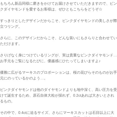
もちろん新品同様に磨きをかけてお届けさせていただきますので、ピン
クダイヤモンドを愛するお客様は、ぜひともこちらをどうぞ☆
すっきりとしたデザインだからこそ、ピンクダイヤモンドの美しさが際
立つリング。
さらに、このデザインだからこそ、どんな装いにもさらりと合わせてい
ただけます。
さりげなく身につけているリングが、実は貴重なピンクダイヤモンド…
お手元をご覧になるたびに、優越感にひたってしまいますよ♪
優雅に広がるマーキスのプロポーションは、桜の花びらそのものがお手
元にのっているかのよう…。
ピンクダイヤモンドは他のダイヤモンドよりも地中深く、高い圧力を受
ご注文手続き
けて誕生するため、原石自体大粒が採れず、0.2ctあれば大きいとされ
るもの。
カートを見る
その中で、0.4ctに迫るサイズ、さらにマーキスカットは石目以上に大
お買い物を続ける