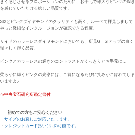
きく感じさせるプロポーションのために、お手元で雄大なピンクの煌き
を感じていただける嬉しい品質です。
SI2とピンクダイヤモンドのクラリティも高く、ルーペで拝見しまして
やっと微細なインクルージョンが確認できる程度。
サイドのカラーレスダイヤモンドにおいても、所見G SIアップの白く
瑞々しく輝く品質。
ピンクとカラーレスの輝きのコントラストがくっきりとお手元に…
柔らかに輝くピンクの光彩には、ご覧になるたびに笑みがこぼれてしま
いますよ♪
※中央宝石研究所鑑定書付
-----
初めての方もご安心ください
-----
・
サイズのお直しご対応いたします。
・
クレジットカード払い(リボ)可能です。