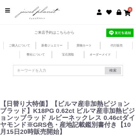
jewel planet 公式サイト
0
ご来店予約はこちらから
ご購入について
新着ジュエリー
買物カート
代行販売
弊社について
宝石買取
オーダーメイド
検索
【日替り大特価】【ビルマ産非加熱ピジョン
ブラッド】K18PG 0.62ct ビルマ産非加熱ピジ
ョンッブラッド ルビーネックレス 0.46ctダイ
ヤモンド※GRS色・産地記載鑑別書付き【10
月15日20時販売開始】