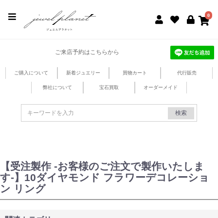
jewel planet 公式サイト
0
ご来店予約はこちらから
ご購入について
新着ジュエリー
買物カート
代行販売
弊社について
宝石買取
オーダーメイド
検索
【受注製作 -お客様のご注文で製作いたしま
す-】10ダイヤモンド フラワーデコレーショ
ン リング