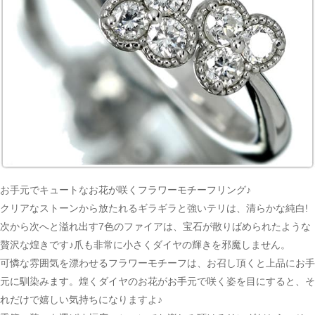
お手元でキュートなお花が咲くフラワーモチーフリング♪
クリアなストーンから放たれるギラギラと強いテリは、清らかな純白!
次から次へと溢れ出す7色のファイアは、宝石が散りばめられたような
贅沢な煌きです♪爪も非常に小さくダイヤの輝きを邪魔しません。
可憐な雰囲気を漂わせるフラワーモチーフは、お召し頂くと上品にお手
元に馴染みます。煌くダイヤのお花がお手元で咲く姿を目にすると、そ
れだけで嬉しい気持ちになりますよ♪