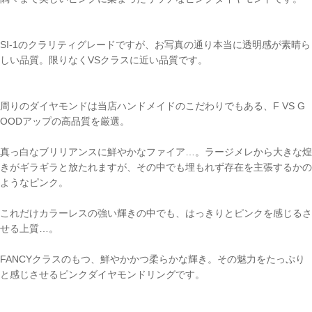
カートを見る
SI-1のクラリティグレードですが、お写真の通り本当に透明感が素晴ら
しい品質。限りなくVSクラスに近い品質です。
お買い物を続ける
周りのダイヤモンドは当店ハンドメイドのこだわりでもある、F VS G
OODアップの高品質を厳選。
真っ白なブリリアンスに鮮やかなファイア…。ラージメレから大きな煌
きがギラギラと放たれますが、その中でも埋もれず存在を主張するかの
ようなピンク。
これだけカラーレスの強い輝きの中でも、はっきりとピンクを感じるさ
せる上質…。
FANCYクラスのもつ、鮮やかかつ柔らかな輝き。その魅力をたっぷり
と感じさせるピンクダイヤモンドリングです。