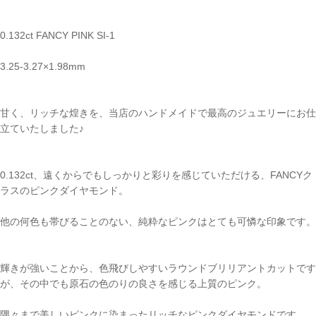
0.132ct FANCY PINK SI-1
3.25-3.27×1.98mm
甘く、リッチな煌きを、当店のハンドメイドで最高のジュエリーにお仕
立ていたしました♪
0.132ct、遠くからでもしっかりと彩りを感じていただける、FANCYク
ラスのピンクダイヤモンド。
他の何色も帯びることのない、純粋なピンクはとても可憐な印象です。
輝きが強いことから、色飛びしやすいラウンドブリリアントカットです
が、その中でも原石の色のりの良さを感じる上質のピンク。
ご注文手続き
隅々まで美しいピンクに染まったリッチなピンクダイヤモンドです。