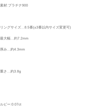
素材:プラチナ900
リングサイズ…8.5番(±3番以内サイズ変更可)
最大幅…約7.2mm
厚み…約4.3mm
重さ…約3.8g
ルビー:0.07ct