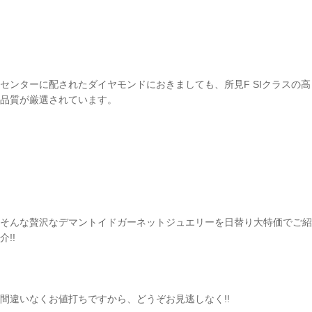
センターに配されたダイヤモンドにおきましても、所見F SIクラスの高
品質が厳選されています。
そんな贅沢なデマントイドガーネットジュエリーを日替り大特価でご紹
介!!
ご注文手続き
カートを見る
間違いなくお値打ちですから、どうぞお見逃しなく!!