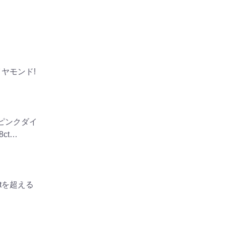
イヤモンド!
るピンクダイ
ct…
tを超える