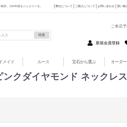
ザイン制作。100年残るジュエリーを。
弊社について
ご購入について
お問い合わせ
買い物
式サイト
ご来店予
検索
新規会員登録
ドメイド
ルース
宝石から選ぶ
オーダー
.73ct ピンクダイヤモンド ネッ