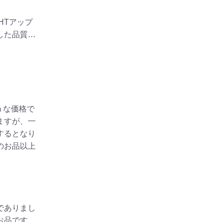
GHTアップ
した品質…
うな価格で
ますが、一
するとなり
のお品以上
でありまし
お品です。