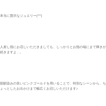
本当に贅沢なジュエリー(^^)
人差し指にお召しいただきましても、しっかりとお指の端にまで輝きが
続きますよ…。
肌馴染みの良いピンクゴールドを用いることで、特別なシーンから、ち
ご注文手続き
ょっとしたお出かけまで幅広くお召しいただけます♪
カートを見る