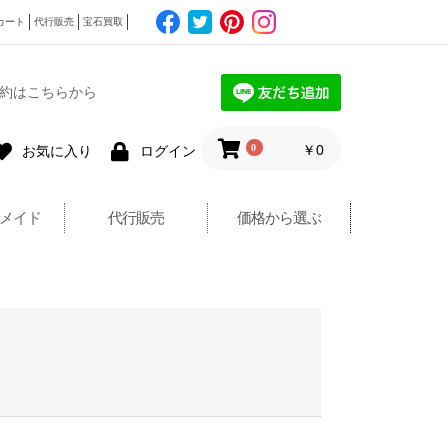
カート
代行販売
宝石買取
約はこちらから
0
￥0
お気に入り
ログイン
メイド
代行販売
価格から選ぶ