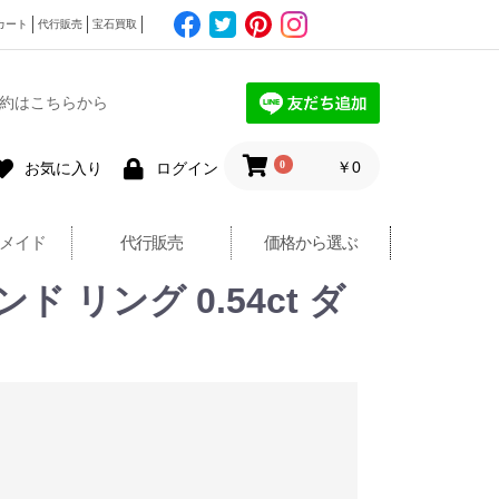
カート
代行販売
宝石買取
約はこちらから
0
￥0
お気に入り
ログイン
メイド
代行販売
価格から選ぶ
 リング 0.54ct ダ