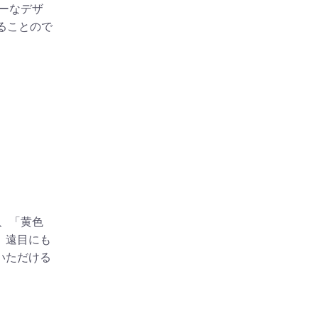
リーなデザ
ることので
W 、「黄色
、遠目にも
いただける