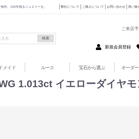
ザイン制作。100年残るジュエリーを。
弊社について
ご購入について
お問い合わせ
買い物
式サイト
ご来店予
検索
新規会員登録
ドメイド
ルース
宝石から選ぶ
オーダー
 1.013ct イエローダイヤモンド