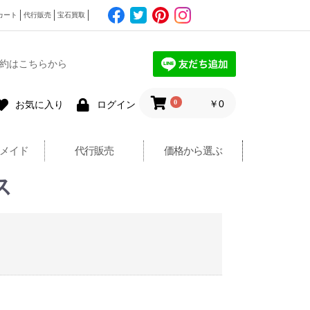
カート
代行販売
宝石買取
約はこちらから
0
￥0
お気に入り
ログイン
メイド
代行販売
価格から選ぶ
ス