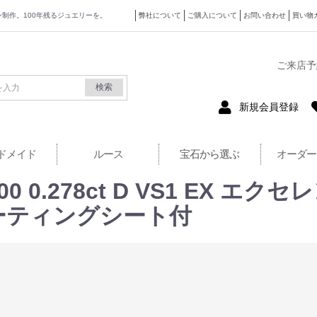
ザイン制作。100年残るジュエリーを。
弊社について
ご購入について
お問い合わせ
買い物
式サイト
ご来店予
検索
新規会員登録
ドメイド
ルース
宝石から選ぶ
オーダー
 0.278ct D VS1 EX 
ーティングシート付