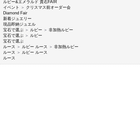
ルビー&エメラルド 貴石FAIR
イベント
＞
クリスマス前オーダー会
Diamond Fair
新着ジュエリー
現品即納ジュエル
宝石で選ぶ
＞
ルビー
＞
非加熱ルビー
宝石で選ぶ
＞
ルビー
宝石で選ぶ
ルース
＞
ルビー ルース
＞
非加熱ルビー
ルース
＞
ルビー ルース
ルース