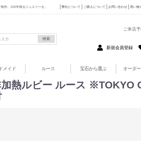
ザイン制作。100年残るジュエリーを。
弊社について
ご購入について
お問い合わせ
買い物
式サイト
ご来店予
検索
新規会員登録
ドメイド
ルース
宝石から選ぶ
オーダー
非加熱ルビー ルース ※TOKYO G
付