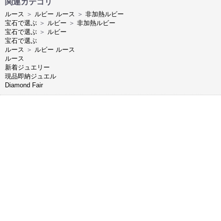
関連カテゴリ
ルース
＞
ルビー ルース
＞
非加熱ルビー
宝石で選ぶ
＞
ルビー
＞
非加熱ルビー
宝石で選ぶ
＞
ルビー
宝石で選ぶ
ルース
＞
ルビー ルース
ルース
新着ジュエリー
現品即納ジュエル
Diamond Fair