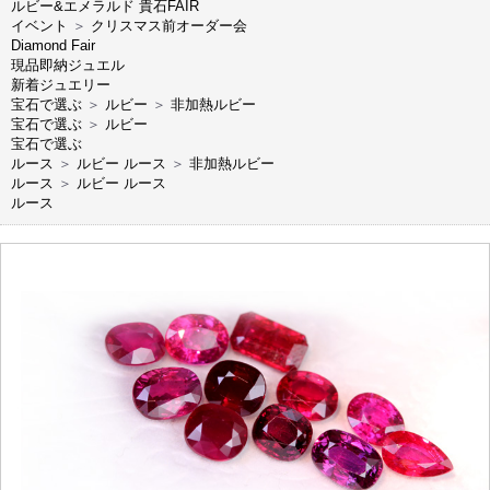
ルビー&エメラルド 貴石FAIR
イベント
＞
クリスマス前オーダー会
Diamond Fair
現品即納ジュエル
新着ジュエリー
宝石で選ぶ
＞
ルビー
＞
非加熱ルビー
宝石で選ぶ
＞
ルビー
宝石で選ぶ
ルース
＞
ルビー ルース
＞
非加熱ルビー
ルース
＞
ルビー ルース
ルース