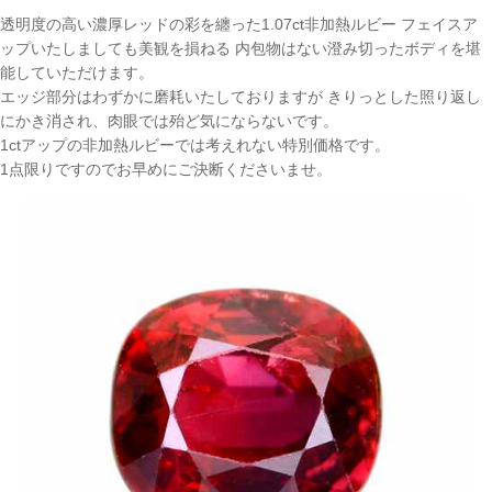
透明度の高い濃厚レッドの彩を纏った1.07ct非加熱ルビー フェイスア
ップいたしましても美観を損ねる 内包物はない澄み切ったボディを堪
能していただけます。
エッジ部分はわずかに磨耗いたしておりますが きりっとした照り返し
にかき消され、肉眼では殆ど気にならないです。
1ctアップの非加熱ルビーでは考えれない特別価格です。
1点限りですのでお早めにご決断くださいませ。