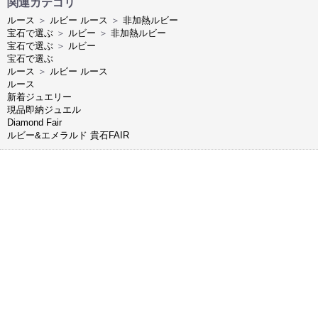
関連カテゴリ
ルース
＞
ルビー ルース
＞
非加熱ルビー
宝石で選ぶ
＞
ルビー
＞
非加熱ルビー
宝石で選ぶ
＞
ルビー
宝石で選ぶ
ルース
＞
ルビー ルース
ルース
新着ジュエリー
現品即納ジュエル
Diamond Fair
ルビー&エメラルド 貴石FAIR