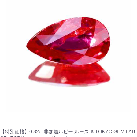
【特別価格】0.82ct 非加熱ルビー ルース ※TOKYO GEM LAB