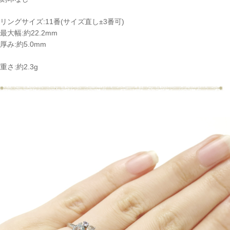
リングサイズ:11番(サイズ直し±3番可)
最大幅:約22.2mm
厚み:約5.0mm
重さ:約2.3g