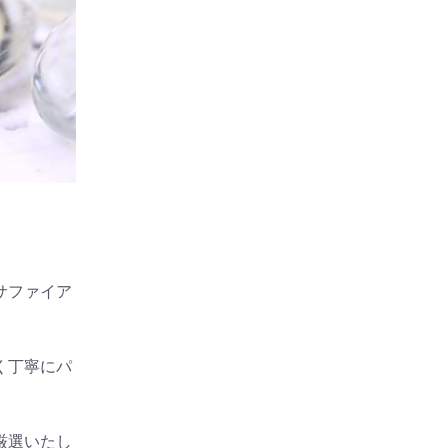
サファイア
く丁寧にパ
厳選いたし