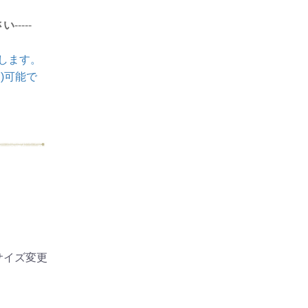
さい
-----
します。
)可能で
内サイズ変更