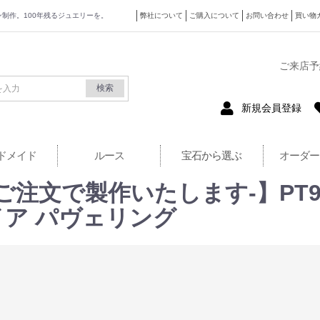
ザイン制作。100年残るジュエリーを。
弊社について
ご購入について
お問い合わせ
買い物
式サイト
ご来店予
検索
新規会員登録
ドメイド
ルース
宝石から選ぶ
オーダー
文で製作いたします-】PT900 T
ア パヴェリング