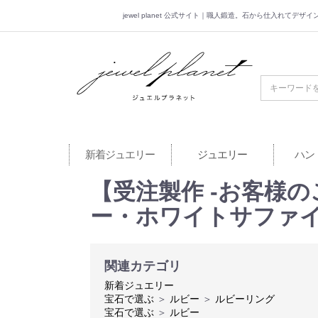
jewel planet 公式サイト｜職人鍛造。石から仕入れてデ
jewel planet 公
新着ジュエリー
ジュエリー
ハン
【受注製作 -お客様のご注
ー・ホワイトサファイ
関連カテゴリ
新着ジュエリー
宝石で選ぶ
＞
ルビー
＞
ルビーリング
宝石で選ぶ
＞
ルビー