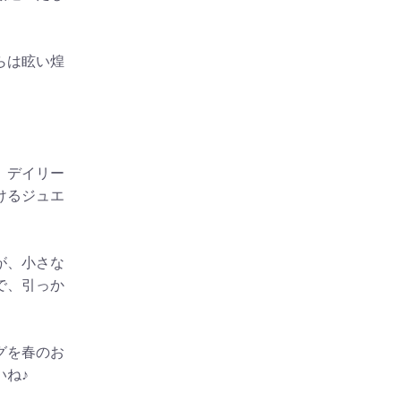
らは眩い煌
、デイリー
けるジュエ
が、小さな
で、引っか
グを春のお
いね♪