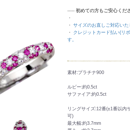
-----
初めての方もご安心くだ
・
・
サイズのお直しご対応いた
・
クレジットカード払い(リボ
す。
素材:プラチナ900
ルビー:約0.5ct
サファイア:約0.5ct
リングサイズ:12番(±1番以
可)
最大幅:約3.7mm