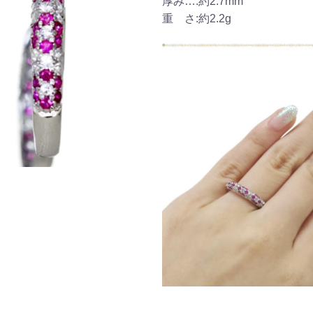
厚み…:約2.7mm
ご注文手続き
カートを見る
お買い物を続ける
重 さ:約2.2g