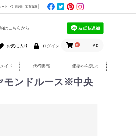
カート
代行販売
宝石買取
約はこちらから
0
￥0
お気に入り
ログイン
メイド
代行販売
価格から選ぶ
ダイヤモンドルース※中央