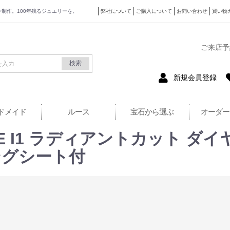
ザイン制作。100年残るジュエリーを。
弊社について
ご購入について
お問い合わせ
買い物
式サイト
ご来店予
検索
新規会員登録
ドメイド
ルース
宝石から選ぶ
オーダー
t E I1 ラディアントカット 
ングシート付