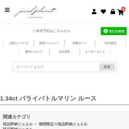
jewel planet 公式サイト
0
ご来店予約はこちらから
ご購入について
新着ジュエリー
買物カート
代行販売
弊社について
宝石買取
オーダーメイド
検索
1.34ct パライバトルマリン ルース
関連カテゴリ
現品即納ジュエル
＞
期間限定☆現品即納ジュエル