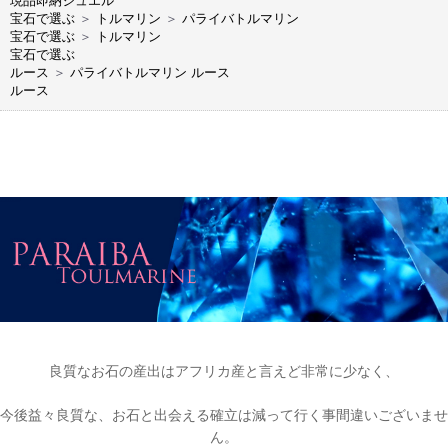
現品即納ジュエル
宝石で選ぶ
＞
トルマリン
＞
パライバトルマリン
宝石で選ぶ
＞
トルマリン
宝石で選ぶ
ルース
＞
パライバトルマリン ルース
ルース
良質なお石の産出はアフリカ産と言えど非常に少なく、
今後益々良質な、お石と出会える確立は減って行く事間違いございませ
ん。