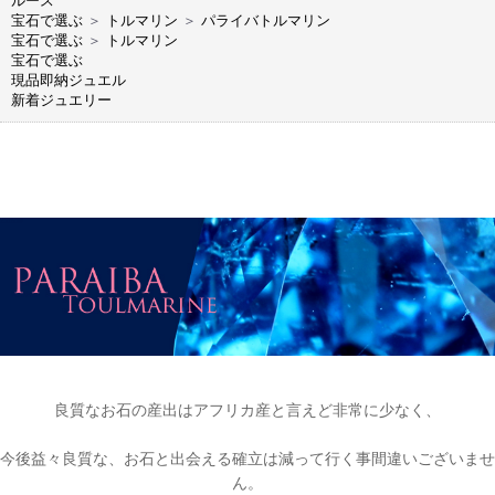
ルース
宝石で選ぶ
＞
トルマリン
＞
パライバトルマリン
宝石で選ぶ
＞
トルマリン
宝石で選ぶ
現品即納ジュエル
新着ジュエリー
良質なお石の産出はアフリカ産と言えど非常に少なく、
今後益々良質な、お石と出会える確立は減って行く事間違いございませ
ん。