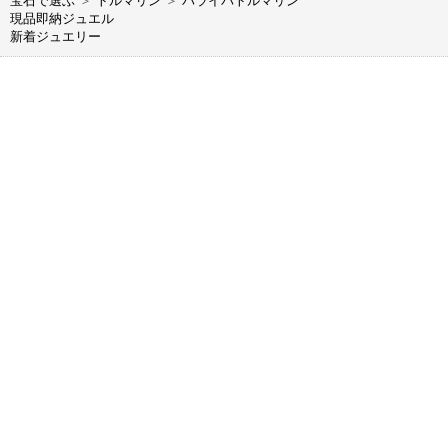
宝石で選ぶ
＞
トルマリン
＞
パライバトルマリン
現品即納ジュエル
新着ジュエリー