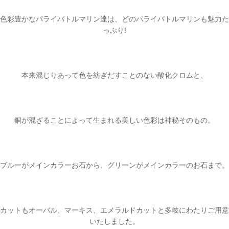
色彩豊かなパライバトルマリン達は、どのパライバトルマリンも魅力た
っぷり!
本来混じりあって色を紡ぎだすことのない酸化クロムと、
銅が混ざることによって生まれる美しい色彩は神秘そのもの。
ブルーがメインカラーお石から、グリーンがメインカラーのお石まで。
カットもオーバル、マーキス、エメラルドカットと多岐にわたりご用意
いたしました。