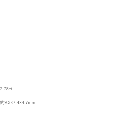
2.78ct
約9.3×7.4×4.7mm