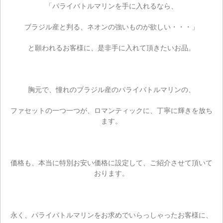
「パライバトルマリンを手に入れるなら、
ブラジル産と判る、ネオンの強いものが欲しい・・・」
と願われるお客様に、是非手に入れて頂きたいお品。
胸元で、憧れのブラジル産のパライバトルマリンの、
ファセットの一つ一つが、ロマンティックに、丁寧に輝きを放ち
ます。
価格も、本当に特別お安い価格に設定して、ご紹介させて頂いて
ご注文手続き
おります。
カートを見る
永く、パライバトルマリンをお求めでいらっしゃったお客様に、
お買い物を続ける